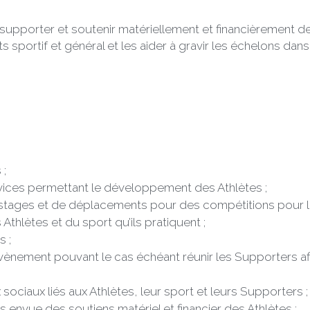
supporter et soutenir matériellement et financièrement de
portif et général et les aider à gravir les échelons dans 
 ;
rvices permettant le développement des Athlètes ;
e stages et de déplacements pour des compétitions pour le
Athlètes et du sport qu’ils pratiquent ;
s ;
vènement pouvant le cas échéant réunir les Supporters af
 sociaux liés aux Athlètes, leur sport et leurs Supporters ;
s envue des soutiens matériel et financier des Athlètes ;