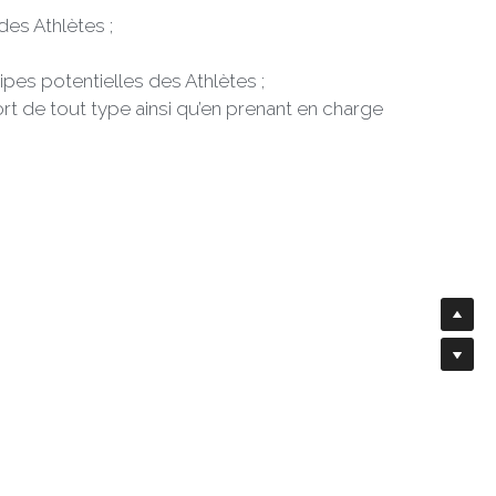
des Athlètes ;
ipes potentielles des Athlètes ;
rt de tout type ainsi qu’en prenant en charge 