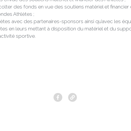
colter des fonds en vue des soutiens matériel et financier 
ondes Athlètes ;
hlètes avec des partenaires-sponsors ainsi qu’avec les équ
ètes en leurs mettant à disposition du matériel et du suppo
activité sportive.
graff.team.be[at]gmail.com
graff.team
 asbl