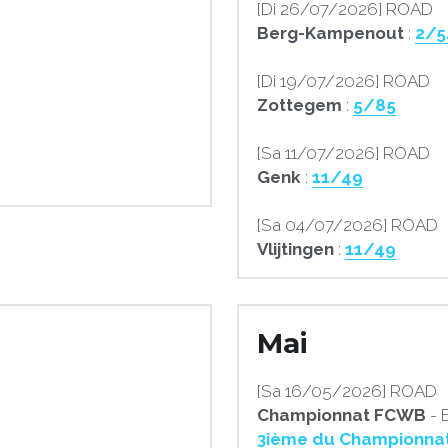
[Di 26/07/2026] ROAD
Berg-Kampenout
 : 
2/5
[Di 19/07/2026] ROAD
Zottegem
 : 
5/85
[Sa 11/07/2026] ROAD
Genk
 : 
11/49
[Sa 04/07/2026] ROAD
Vlijtingen
 : 
11/49
Mai
[Sa 16/05/2026] ROAD
Championnat FCWB
 - 
3ième du Championnat 