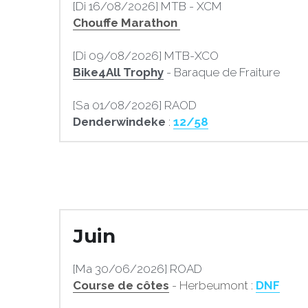
[Di 16/08/2026] MTB - XCM
Chouffe Marathon
[Di 09/08/2026] MTB-XCO
Bike4All Trophy
- Baraque de Fraiture
[Sa 01/08/2026] RAOD
Denderwindeke
 : 
12/58
Juin
[Ma 30/06/2026] ROAD
C
ourse de côtes
 - Herbeumont : 
DNF