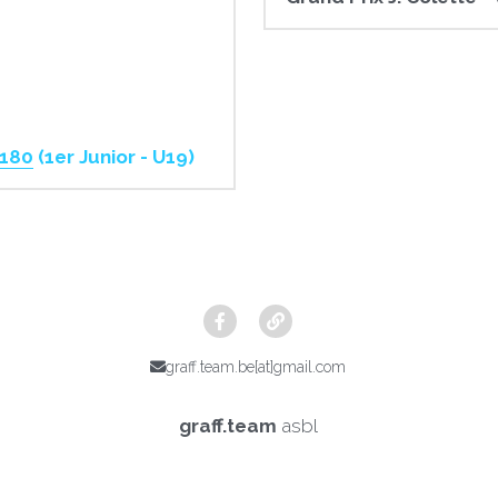
180
 (1er Junior - U19)
graff.team.be[at]gmail.com
graff.team
 asbl