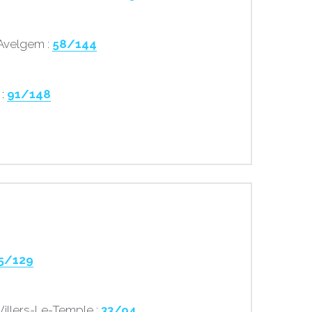
 Avelgem : 
58/144
: 
91/148
5/129
 Villers-Le-Temple : 
33/94