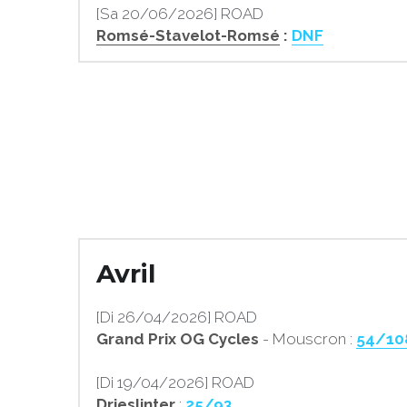
[Sa 20/06/2026] ROAD
Romsé-Stavelot-Romsé
 : 
DNF
Avril
[Di 26/04/2026] ROAD
Grand Prix OG Cycles
 - Mouscron : 
54/10
[Di 19/04/2026] ROAD
Drieslinter
 : 
25/93