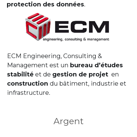
protection des données
.                         
Samuel - 2024
News & Contact
William
William - 2025
Samuel
graff.team asbl
William - 2024
A propos
ECM Engineering, Consulting & 
L'écurie
Management est un 
bureau d’études 
Nos partnaires
stabilité
 et de 
gestion de projet
  en 
construction 
du bâtiment, industrie et 
infrastructure. 
Argent