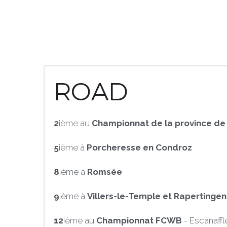
ROAD
2
ième au 
Championnat de la province de
5
ième à 
Porcheresse en Condroz
8
ième à 
Romsée
9
ième à 
Villers-le-Temple et Rapertingen
12
ième au 
Championnat FCWB 
- Escanaffl