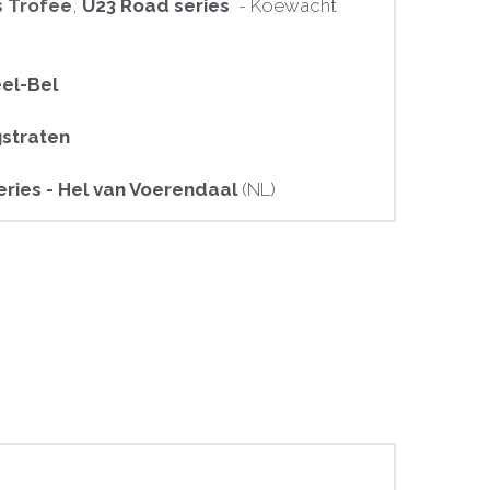
s
Trofee
, 
U23 Road series
  - 
Koewacht 
eel-Bel
straten
ries - Hel van Voerendaal
 (NL)