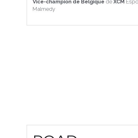
Vice-champion de Belgique
 de 
XCM 
Espoi
Malmedy