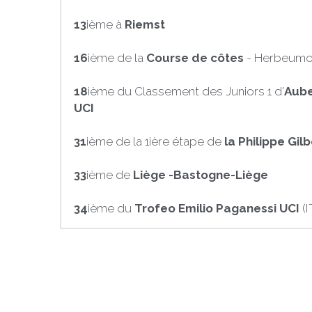
13
ième à 
Riemst
16
ième
de la 
Course de côtes
 - Herbeumo
18
ième du Classement des Juniors 1 d'
Aube
UCI
31
ième de la 1ière étape de 
la Philippe Gil
33
ième de 
Liège -Bastogne-Liège
34
ième du 
Trofeo Emilio Paganessi UCI
 (I