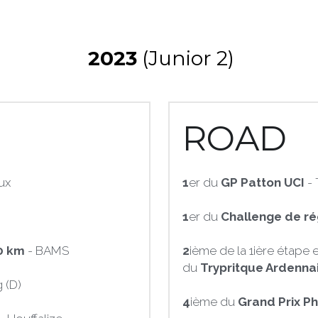
 2023
 (Junior 2)
ROAD
ux
1
er
du 
GP Patton UCI 
- 
1
er du
 Challenge de ré
0 km
 - BAMS
2
ième de la 1ière étape
du 
Trypritque Ardennai
 (D)
4
ième du 
Grand Prix Ph