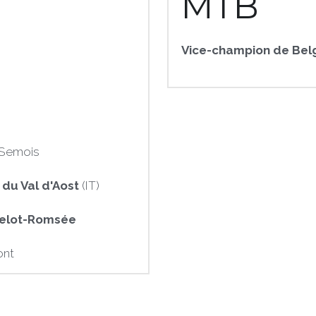
MTB
Vice-champion de Bel
/Semois
 du Val d'Aost
 (IT)
elot-Romsée
ont