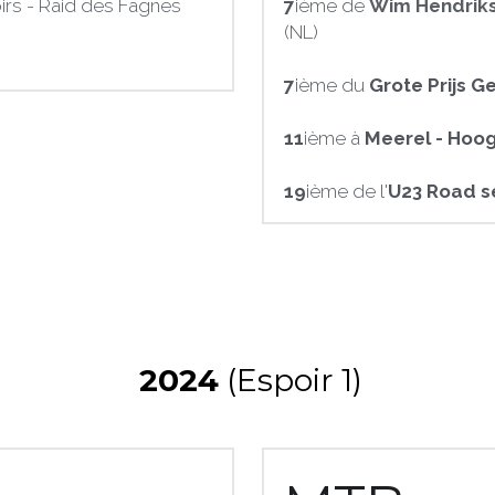
rs - Raid des Fagnes 
7
ième de 
Wim
Hendrik
(NL)
7
ième du 
Grote Prijs G
11
ième à 
Meerel - Hoog
19
ième de l'
U23 Road se
 2024
 (Espoir 1)