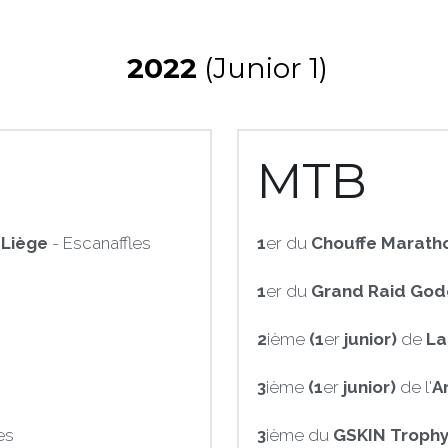
 2022
 (Junior 1)
MTB
 Liège
 - Escanaffles
1
er du 
Chouffe Marath
1
er du 
Grand Raid God
2
ième 
(1
er 
junior) 
de 
La
3
ième 
(1
er
 junior) 
de l'
A
es
3
ième du 
GSKIN Troph