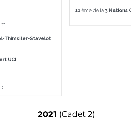
11
ième de la 
3 Nations 
nt
l-Thimsiter-Stavelot 
bert UCI
T)
 2021 
(Cadet 2)