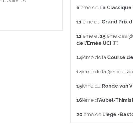
 - Houffalize
6
ième de 
La Classique 
11
ième du 
Grand Prix 
11
ième et 
15
ième des 3i
de l'Ernée UCI 
(F)
14
ième de la
 Course de
14
ième de la 3ième étap
15
ième du 
Ronde van V
16
ième d'
Aubel-Thimist
20
ième de 
Liège -Bast