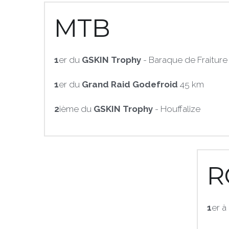
MTB
1
er du 
GSKIN Trophy
 - Baraque de Fraiture
1
er du
 Grand Raid Godefroid
 45 km 
2
ième du 
GSKIN Trophy
 - Houffalize
R
1
er à 