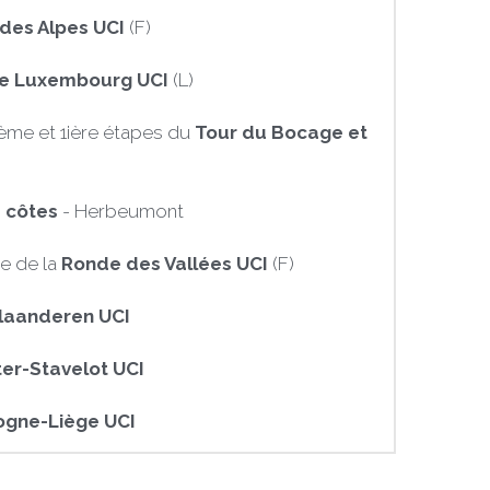
des Alpes UCI
 (F)
de Luxembourg UCI
 (L)
ème et 1ière étapes du 
Tour du Bocage et 
 côtes
 - Herbeumont
e de la 
Ronde des Vallées UCI
 (F)
laanderen UCI
er-Stavelot UCI
ogne-Liège UCI