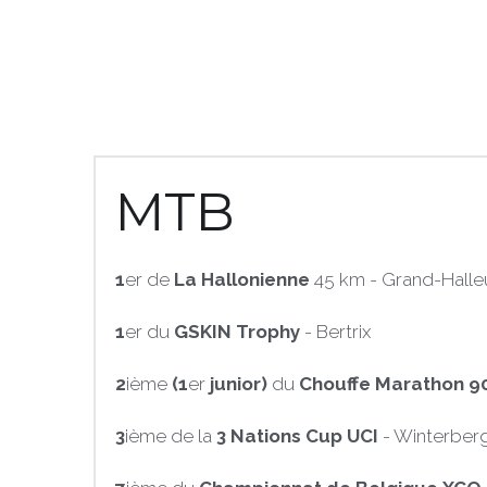
MTB
1
er de 
La Hallonienne
 45 km - Grand-Halle
1
er du 
GSKIN Trophy
 - Bertrix
2
ième 
(1
er 
junior) 
du 
Chouffe Marathon 9
3
ième de la 
3 Nations Cup UCI 
- Winterberg