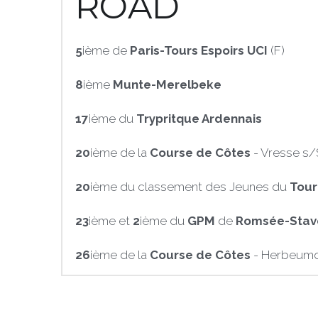
ROAD
5
ième de 
Paris-Tours Espoirs UCI 
(F) 
8
ième 
Munte-Merelbeke
17
ième du 
Trypritque Ardennais 
20
ième de la 
Course de Côtes
 - Vresse s
20
ième du classement des Jeunes du 
Tour
23
ième et 
2
ième du 
GPM 
de 
Romsée-Stav
26
ième de la 
Course de Côtes
 - Herbeum