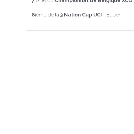
7
ième du 
Championnat de Belgique XCO
8
ième de la 
3 Nation Cup UCI
 - Eupen