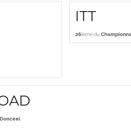
ITT
26
ième du 
Championna
OAD
Donceel