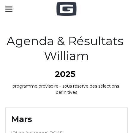
Accueil
Bio Express
Agenda & Résultats 
CMH
William
Agenda & Résultats
2025 
Galerie photos
William
programme provisoire - sous réserve des sélections 
Samuel
Fans Zone
William
définitives
Samuel
Palmarès
Mars
Archives résultats
William
Samuel
Press-book
Samuel - 2025