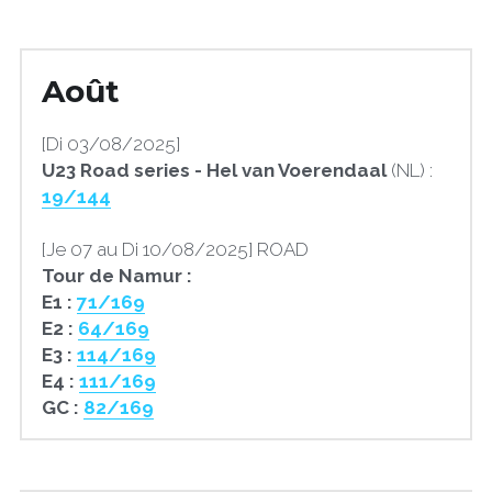
Août
[Di 03/08/2025]
U23 Road series - Hel van Voerendaal
 (NL) : 
19/144
[Je 07 au Di 10/08/2025] ROAD
Tour de Namur :
E1 : 
71/169
E2 : 
64/169
E3 : 
114/169
E4 : 
111/169
GC
: 
82/169