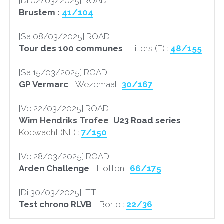
[Di 02/03/2025] ROAD
Brustem : 
41/104
Samuel - 2024
News & Contact
William
[Sa 08/03/2025] ROAD
William - 2025
Samuel
graff.team asbl
Tour des 100 communes
 - Lillers (F) : 
48/155
William - 2024
A propos
[Sa 15/03/2025] ROAD
GP Vermarc
 - Wezemaal : 
30/167
L'écurie
[Ve 22/03/2025] ROAD
Nos partnaires
Wim
Hendriks
Trofee
, 
U23 Road series
  - 
Koewacht (NL) : 
7/150
[Ve 28/03/2025] ROAD
Arden Challenge
 - Hotton : 
66/175
[Di 30/03/2025] ITT
Test chrono RLVB
 - Borlo : 
22/36